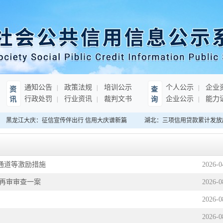
通知公告
政策法规
培训公示
个人公示
企业
资
查
行政处罚
行业资讯
裁判文书
企业公示
能力
讯
询
黑龙江大庆：征信宣传伴出行 信用大庆谱新篇
湖北：三项信用贷款累计发放超3
通道等激励措施
2026
-
0
再审审查一案
2026
-
0
2026
-
0
2026
-
0