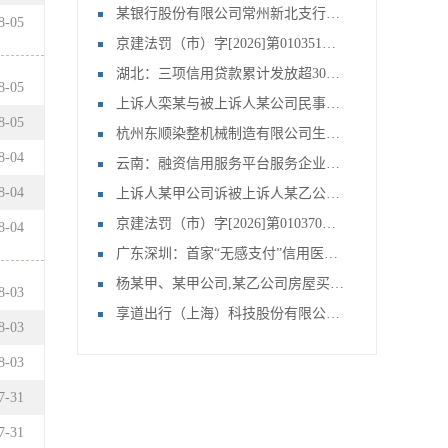
某银行股份有限公司常州新北支行、常州某公司,文某,文某等金融借款合同纠纷一案
8
-
05
京建法罚（市）字[2026]第010351号：北京首钢建设集团有限公司
湖北：三项信用贷款累计发放超3000亿
8
-
05
上诉人栾某与被上诉人某公司民事主体间房屋拆迁补偿合同纠纷上诉案申请再审审查一案
8
-
05
杭州东顺染整机械制造有限公司生产经营单位未对安全设备定期检测案
8
-
04
云南：融资信用服务平台服务企业49.29万家
8
-
04
上诉人某甲公司诉被上诉人某乙公司联营合同纠纷申请再审审查一案
京建法罚（市）字[2026]第010370号：北京刚强鸿皓建筑工程有限公司
8
-
04
广东深圳：首家“无感支付”信用医院上线
杨某甲、某甲公司,某乙公司房屋买卖合同纠纷申请再审审查一案
8
-
03
享道出行（上海）科技股份有限公司提供服务的车辆未取得车辆营运证案
8
-
03
8
-
03
7
-
31
7
-
31