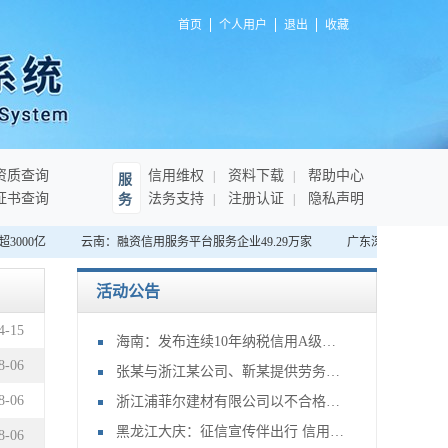
首页
个人用户
退出
收藏
资质查询
信用维权
资料下载
帮助中心
服
证书查询
法务支持
注册认证
隐私声明
务
000亿
云南：融资信用服务平台服务企业49.29万家
广东深圳：首家“无
活动公告
4
-
15
海南：发布连续10年纳税信用A级企业名单，将享绿色通道等激励措施
8
-
06
张某与浙江某公司、靳某提供劳务者致害责任纠纷申请再审审查一案
8
-
06
浙江浦菲尔建材有限公司以不合格产品冒充合格产品案
黑龙江大庆：征信宣传伴出行 信用大庆谱新篇
8
-
06