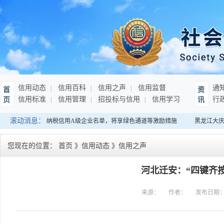
信用动态
信用百科
信用之声
信用监督
通
首
资
信用标准
信用管理
招投标与信用
信用学习
行
页
讯
滚动消息：
：发布连续10年纳税信用A级企业名单，将享绿色通道等激励措施
黑龙江大庆
您现在的位置：
首页
》
信用动态
》
信用之声
河北迁安：“四键齐按
来源：
作者：
发布日期