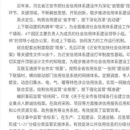
近年来，河北省迁安市把社会信用体系建设作为深化“放管服”改
环节、关键领域，不断解放思想、开拓创新，稳步推进信用体系建
高点定位，构筑信用建设“金字塔”，按下深化改革“启动键”
上下联动建机构铸牢“塔尖”。为全面推进社会信用体系建设工作，
个镇街、4个园区主要负责人为成员的社会信用体系建设领导小组。
帅”的领导小组办公室，形成上下联动、协同发力的工作运行机制。
综合配套出制度稳固“塔身”。先后印发《迁安市加快社会信用体系
案》等关键性文件50余个，为迁安信用体系建设打牢制度性基础。
切实提升顶层设计文件的知晓度，为稳步推进市社会信用体系建设
互联互通搭平台夯实“塔基”。按照全省信用信息“一张网”建设部
下联镇村，横向联动部门信用信息系统的网络体系。定期调度、专
壁垒，动态归集水、电、气、暖等特色涉企信用信息，实现一网融
联合奖惩，绘制信用监管“全景图”，按下强化监管“精准键”
编织事前监管“经纬网”。印发《关于在全市各领域各行业建立信用
业重点人群诚信档案。在政府采购、项目等方面推进信用报告应用和
和公共资源交易、政务服务等业务系统，有效提高了监管效率。
标注事中监管“坐标系”。在生产、工程建设、交通运输、应急管
形成“1+21”分级分类监管实施体系，有效促进公共信用信息的分