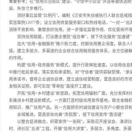
重要参考；在“信用示范街区”建设、“守信中小企业”评选等诚信选
益、失信寸步难行。
测好事后监管“比例尺”。编制《迁安市失信被执行人联合惩戒措
奖惩案例12077条；设立信用修复服务窗口和热线电话，“一对一”
消除不良影响、重塑良好信用，进一步强化监管作用、优化营商环
坚持信用赋能，打出惠企便民“组合拳”，按下优化服务“加速键”
加大“信用+金融服务”推介新力度，挖掘信用惠企深度。联合人行
接。建立多层次、多渠道的企业综合信用融资服务体系，全方位破
的作用。
构建“信用+政务服务”新模式，提升行政审批速度。以信用信息
中推行批前承诺，落实告知承诺制，对“守信者”提供容缺受理、“承
用承诺书，倡导企业诚信自律，建立诚信经营制度，营造良好的市
发相关证照，即可实现“零审批”直接开工建设。
开拓“信用+乡村建设”新思路，拓宽信用辐射广度。充分发挥村
系推进乡村建设新模式。一方面打造村级信用宣传基地，联合金融
用知识、推广信用产品。另一方面把农村诚信建设与农户小额信贷
全域推进，营造崇信向善“浓氛围”，按下信用宣传“激活键”
以整合促进融合，织密宣传“一张网”。采取召开座谈会、演讲比
村、进社区“五进”工程，开展“信用大讲堂”，多层次、多角度、多