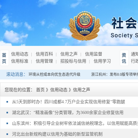
信用动态
信用百科
信用之声
信用监督
通
首
资
信用标准
信用管理
招投标与信用
信用学习
行
页
讯
滚动消息：
：持续推动营商环境从控成本向优生态迭代升级
浙江杭州：发布8.0版专项举
您现在的位置：
首页
》
信用动态
》
信用之声
从5天到即时办！四川成都4.7万户企业实现信用修复“零跑腿
湖北武汉：“精准画像”分类管理，为3600余家企业修复信用
山东滨州：积极引导企业树牢依法诚信纳税理念，以信用赋能高质
河北出台新规构建以信用为基础的新型监管机制