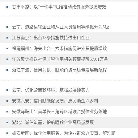
甘肃平凉：以“一件事”思维推动政务服务提质增效
云南：道路运输企业和从业人员信用等级拟分为5级
江苏南京：出台18条措施扶持进出口企业
福建福州：海关出台十六条措施促进外贸提质增效
江苏累计推送社保非税信用相关预警提醒57.61万条
浙江宁波：信用为帆，赋能甬城高质量发展新航程
云南：优化营商软环境，筑强发展硬实力
安徽六安：信用赋能促发展，惠民助企兴乡村
安徽马鞍山：首单长三角跨区域联合授信业务落地
湖北：诚信筑基，护航瞪羚企业高质量发展
雄安新区：优化信用服务，为企业群众办实事、解难题