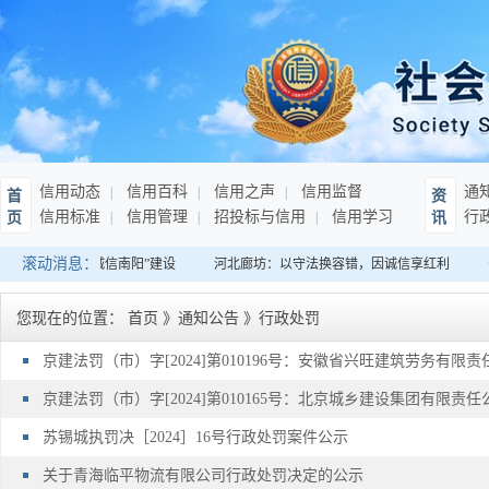
信用动态
信用百科
信用之声
信用监督
通
首
资
信用标准
信用管理
招投标与信用
信用学习
行
页
讯
滚动消息：
阳：全面加强“诚信南阳”建设
河北廊坊：以守法换容错，因诚信享红利
您现在的位置：
首页
》
通知公告
》
行政处罚
京建法罚（市）字[2024]第010196号：安徽省兴旺建筑劳务有限责
京建法罚（市）字[2024]第010165号：北京城乡建设集团有限责任
苏锡城执罚决［2024］16号行政处罚案件公示
关于青海临平物流有限公司行政处罚决定的公示