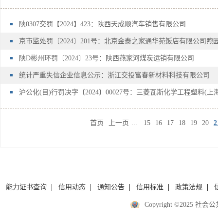
陕0307交罚【2024】423：陕西天成顺汽车销售有限公司
京市监处罚〔2024〕201号：北京金泰之家通华苑饭店有限公司煦
陕D彬州环罚〔2024〕23号：陕西燕家河煤炭运销有限公司
统计严重失信企业信息公示：浙江交投富春新材料科技有限公司
沪公化(目)行罚决字〔2024〕00027号：三菱瓦斯化学工程塑料(
首页
上一页
...
15
16
17
18
19
20
2
能力证书查询
信用动态
通知公告
信用标准
政策法规
Copyright ©2025