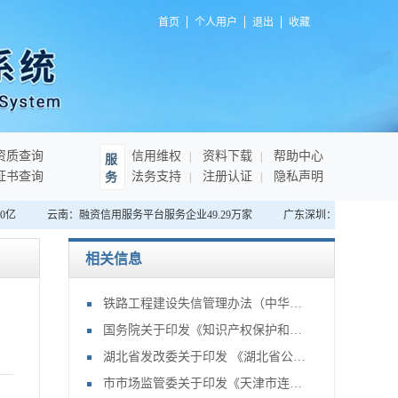
首页
个人用户
退出
收藏
资质查询
信用维权
资料下载
帮助中心
服
证书查询
法务支持
注册认证
隐私声明
务
0亿
云南：融资信用服务平台服务企业49.29万家
广东深圳：首家“无感支
相关信息
铁路工程建设失信管理办法（中华人民共和国交通运输部令2026年第15号）
国务院关于印发《知识产权保护和运用“十五五”规划》的通知
湖北省发改委关于印发 《湖北省公共信用信息目录（2026年版）》的通知
市市场监管委关于印发《天津市连锁企业食品经营许可“先证后核”信用承诺审批实施办法》的通知