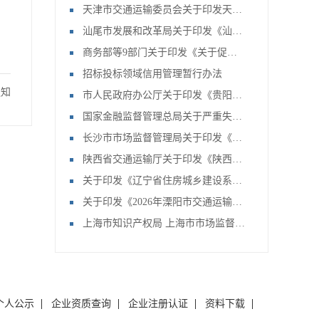
天津市交通运输委员会关于印发天津市机动车驾驶员培训机构及教练员综合信用评价管理办法的通知
汕尾市发展和改革局关于印发《汕尾市信用助企惠民“一揽子”举措实施方案》的通知
商务部等9部门关于印发《关于促进家政服务业高质量发展的若干政策措施》的通知
招标投标领域信用管理暂行办法
通知
市人民政府办公厅关于印发《贵阳贵安政策性信用贷款风险补偿资金池管理办法》的通知
国家金融监督管理总局关于严重失信主体名单管理的规定（试行）
长沙市市场监督管理局关于印发《长沙市电梯维护保养质量安全信用管理办法》的通知
陕西省交通运输厅关于印发《陕西省公路养护施工单位信用评价办法》的通知
关于印发《辽宁省住房城乡建设系统信用信息归集公示修复工作指引（试行）》的通知
关于印发《2026年溧阳市交通运输信用体系建设工作要点》的通知
上海市知识产权局 上海市市场监督管理局关于印发《上海市知识产权公共信用信息管理暂行办法》的通知
个人公示
企业资质查询
企业注册认证
资料下载