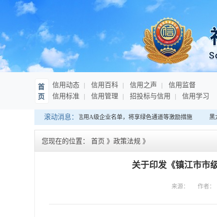
信用动态
信用百科
信用之声
信用监督
首
信用标准
信用管理
招投标与信用
信用学习
页
滚动消息：
海南：发布连续10年纳税信用A级企业名单，将享绿色通道等激励措施
黑
您现在的位置：
首页
》
政策法规
》
关于印发《镇江市市
来源：
作者：