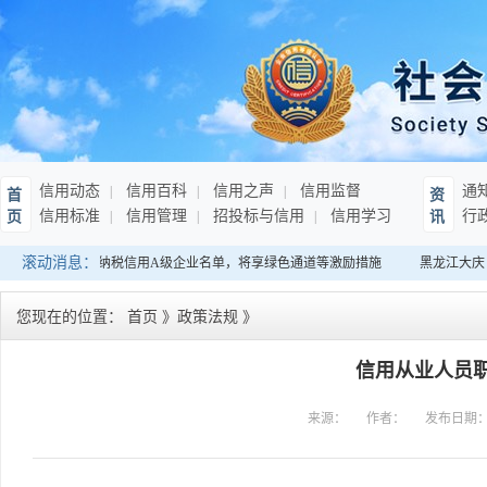
信用动态
信用百科
信用之声
信用监督
通
首
资
信用标准
信用管理
招投标与信用
信用学习
行
页
讯
滚动消息：
：发布连续10年纳税信用A级企业名单，将享绿色通道等激励措施
黑龙江大庆：
您现在的位置：
首页
》
政策法规
》
信用从业人员
来源：
作者：
发布日期