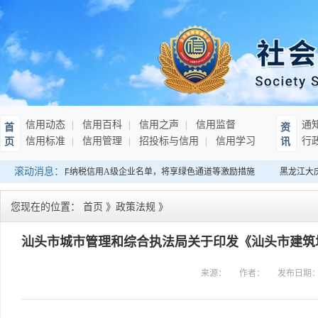
信用动态
信用百科
信用之声
信用监督
通
首
资
信用标准
信用管理
招投标与信用
信用学习
行
页
讯
滚动消息：
南：发布连续10年纳税信用A级企业名单，将享绿色通道等激励措施
黑龙江大庆
您现在的位置：
首页
》
政策法规
》
汕头市城市管理和综合执法局关于印发《汕头市建筑
来源：
作者：
发布日期
通