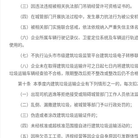
（三）因违法违规被相关执法部门吊销经营许可资格证书的。
（四）在城管部门开展执法过程中，发生暴力抗法行为被公安机
（五）被相关部门实施联合惩戒，依法依规纳入严重失信主体名
（六）企业所属车辆行驶记录仪、卫星定位系统及车辆运行轨迹
使用的。
（七）不执行汕头市市级建筑垃圾监管平台建筑垃圾电子转移联
（八）企业未在取得建筑垃圾运输许可之日起七日内将建筑垃圾
垃圾运输车辆经查验不合格，限期整改后拒不整改或整改后仍不合
第十条 本季度内建筑垃圾运输企业有下列情形之一的，每次扣2
（一）出现司机逃逸等拒绝接受或阻碍城管部门工作人员依法监
（二）乱倒、漏撒建筑垃圾，被城管等部门予以行政处罚的；
（三）伪造或者涂改建筑垃圾运输证件的；
（四）未经核准或超核准范围擅自进行建筑垃圾运输活动的；
（五）因拖欠员工工资、违规经营等因企业自身原因引发群体性