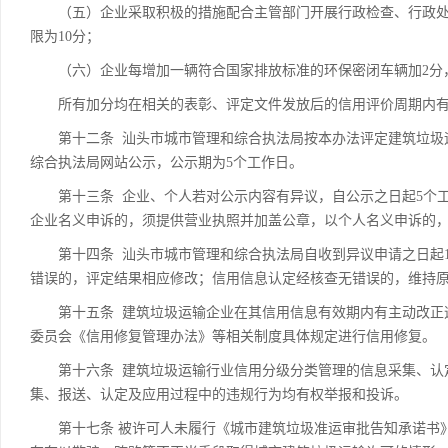
（五）企业采取积极的措施配合主管部门开展行政检查、行政处罚
限为10分；
（六）企业每增加一辆符合国家排放标准的环保密闭车辆加2分，
所有加分均在相关的表彰、评定文件发放后的信用评价周期内有
第十二条 汕头市城市管理和综合执法局按本办法评定建筑垃圾运
综合执法局网站公示，公示期为5个工作日。
第十三条 企业、个人若对公示内容有异议，自公示之日起5个工
企业名义申诉的，须提供营业执照并加盖公章，以个人名义申诉的
第十四条 汕头市城市管理和综合执法局自收到异议申请之日起1
错误的，评定结果相应修改；信用信息认定经核查无错误的，维持
第十五条 建筑垃圾运输企业在其信用信息有效期内有主动改正违
委员会《信用修复管理办法》等相关制度具体规定进行信用修复。
第十六条 建筑垃圾运输行业信用分级分类管理的信息采集、认定
集、报送、认定及应用过程中的违规行为均有权举报和投诉。
第十七条 被许可人未履行《城市建筑垃圾准运审批告知承诺书》