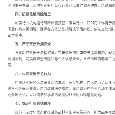
强化责任意识，及时客观有序公布行业热点事件调查进展、结论和
四、防范化解风险隐患
加强行业机构运行风险监测预警，落实行业主管部门工作提示部署
矛盾纠纷人民调解，确保各方依法依规解决矛盾纠纷。依法查处“暴力
正常秩序。
五、严守医疗数据安全
强化医疗数据全流程监管，完善数据使用审查与追溯机制，规范
数据牟利，切实保障患者隐私与个人信息安全。重点治理借助第三方
展。
六、纠治失德失范行为
严格落实医务人员职业道德准则、医疗机构工作人员廉洁从业九
洁从业等规范要求，着力改进服务态度，重点整治在执业活动中违
或外出会诊，以及借参加学术活动接受非法利益输送等问题。
七、规范行业购销秩序
规范化制度化常态化推进药品耗材集中带量采购，扩大品种覆盖