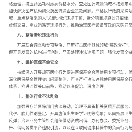
格治理，挤压药品耗材虚高价格水分。查处医药流通领域不按规定
加快解决医疗机构拖欠药品流通企业货款问题。严格执行政府采购
域，重点整治采购人“关键少数”违规干预、拆分项目规避公开招标、
虚假交易、商业贿赂等违规行为，推动治理医疗设备等政府采购异
八、整治涉税违法行为
开展联合调查和专项整治，严厉打击医疗器械领域“篡改套打”、
假开具发票的机构进行追踪，严肃处理违法违规问题。强化发票全
九、维护医保基金安全
持续深入开展规范医疗行为促进医保基金合理使用专项行动，优
深化医保基金管理突出问题整治，严查严打违法违规使用医保基金
体系，推进监管关口前移，推动以查促治、深度治理。
十、整治行业不法乱象
加强医疗监督跨部门执法联动，治理不具备相关资质开展服务、违
代孕、胎儿性别鉴定、开具虚假出生医学证明等乱象；巩固拓展卫
反弹；治理业务主管社会组织借助资质出借、办刊办会、委托业务
告、借助各类平台违规引流，以及在互联网健康科普中的负面行为