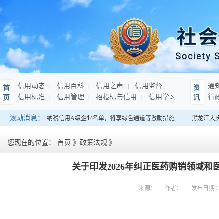
信用动态
信用百科
信用之声
信用监督
通
首
资
信用标准
信用管理
招投标与信用
信用学习
行
页
讯
滚动消息：
南：发布连续10年纳税信用A级企业名单，将享绿色通道等激励措施
黑龙江大庆
您现在的位置：
首页
》
政策法规
》
关于印发2026年纠正医药购销领域
来源：
作者：
发布日期