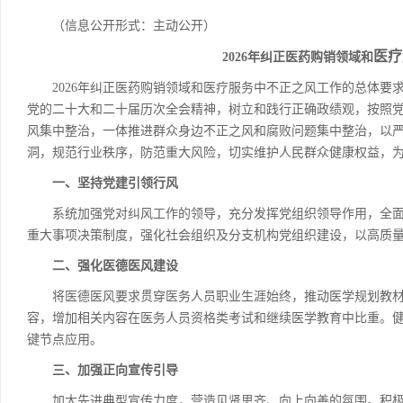
（信息公开形式：主动公开）
医疗
2026年纠正医药购销领域和
2026年纠正医药购销领域和医疗服务中不正之风工作的总体要
党的二十大和二十届历次全会精神，树立和践行正确政绩观，按照
风集中整治，一体推进群众身边不正之风和腐败问题集中整治，以
洞，规范行业秩序，防范重大风险，切实维护人民群众健康权益，为
一、坚持党建引领行风
系统加强党对纠风工作的领导，充分发挥党组织领导作用，全面
重大事项决策制度，强化社会组织及分支机构党组织建设，以高质
二、强化医德医风建设
将医德医风要求贯穿医务人员职业生涯始终，推动医学规划教材
容，增加相关内容在医务人员资格类考试和继续医学教育中比重。
键节点应用。
三、加强正向宣传引导
加大先进典型宣传力度，营造见贤思齐、向上向善的氛围。积极