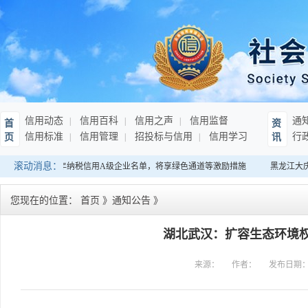
信用动态
信用百科
信用之声
信用监督
通
首
资
信用标准
信用管理
招投标与信用
信用学习
行
页
讯
滚动消息：
南：发布连续10年纳税信用A级企业名单，将享绿色通道等激励措施
黑龙江大庆
您现在的位置：
首页
》
通知公告
》
湖北武汉：扩容生态环境权
来源：
作者：
发布日期