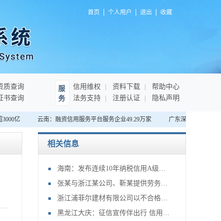
首页
个人用户
退出
收藏
资质查询
信用维权
资料下载
帮助中心
服
证书查询
法务支持
注册认证
隐私声明
务
000亿
云南：融资信用服务平台服务企业49.29万家
广东深圳：首家“无
相关信息
海南：发布连续10年纳税信用A级企业名单，将享绿色通道等激励措施
张某与浙江某公司、靳某提供劳务者致害责任纠纷申请再审审查一案
浙江浦菲尔建材有限公司以不合格产品冒充合格产品案
黑龙江大庆：征信宣传伴出行 信用大庆谱新篇