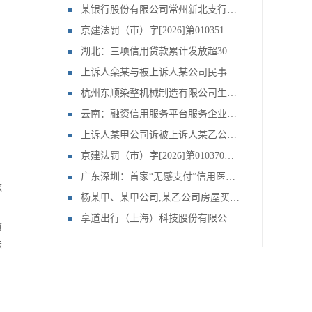
某银行股份有限公司常州新北支行、常州某公司,文某,文某等金融借款合同纠纷一案
京建法罚（市）字[2026]第010351号：北京首钢建设集团有限公司
湖北：三项信用贷款累计发放超3000亿
上诉人栾某与被上诉人某公司民事主体间房屋拆迁补偿合同纠纷上诉案申请再审审查一案
杭州东顺染整机械制造有限公司生产经营单位未对安全设备定期检测案
云南：融资信用服务平台服务企业49.29万家
上诉人某甲公司诉被上诉人某乙公司联营合同纠纷申请再审审查一案
京建法罚（市）字[2026]第010370号：北京刚强鸿皓建筑工程有限公司
广东深圳：首家“无感支付”信用医院上线
款
杨某甲、某甲公司,某乙公司房屋买卖合同纠纷申请再审审查一案
享道出行（上海）科技股份有限公司提供服务的车辆未取得车辆营运证案
第
法