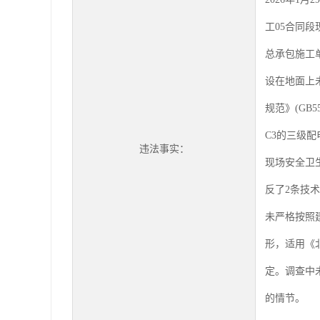
工05合同
总承包施工
设在地面上
规范》(GB5
C3的三级
违法事实：
现场安全卫生与
反了2条技
未严格按照
形，适用《北
定。调查中
的情节。