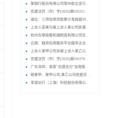
某银行股份有限公司常州新北支行、常州某公司,文某,文某等金融借款合同纠纷一案
京建法罚（市）字[2026]第010351号：北京首钢建设集团有限公司
湖北：三项信用贷款累计发放超3000亿
上诉人栾某与被上诉人某公司民事主体间房屋拆迁补偿合同纠纷上诉案申请再审审查一案
杭州东顺染整机械制造有限公司生产经营单位未对安全设备定期检测案
云南：融资信用服务平台服务企业49.29万家
上诉人某甲公司诉被上诉人某乙公司联营合同纠纷申请再审审查一案
京建法罚（市）字[2026]第010370号：北京刚强鸿皓建筑工程有限公司
广东深圳：首家“无感支付”信用医院上线
杨某甲、某甲公司,某乙公司房屋买卖合同纠纷申请再审审查一案
享道出行（上海）科技股份有限公司提供服务的车辆未取得车辆营运证案