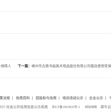
合保障人
下一篇：
嵊州市古鼎书画美术用品股份有限公司擅自使用受
的地理标志产品名称的行
策法规
信用百科
招投标与信用
培训活动公示
企业公示
t ©2025 社会公共信用信息公示系统
犀牛云
京ICP备19019029号-3
网站地图