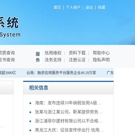
首页
个人用户
退出
收藏
资质查询
信用维权
资料下载
帮助中心
服
证书查询
法务支持
注册认证
隐私声明
务
000亿
云南：融资信用服务平台服务企业49.29万家
广东深圳：首家“无
相关信息
海南：发布连续10年纳税信用A级企业名单，将享绿色通道等激励措施
张某与浙江某公司、靳某提供劳务者致害责任纠纷申请再审审查一案
浙江浦菲尔建材有限公司以不合格产品冒充合格产品案
黑龙江大庆：征信宣传伴出行 信用大庆谱新篇