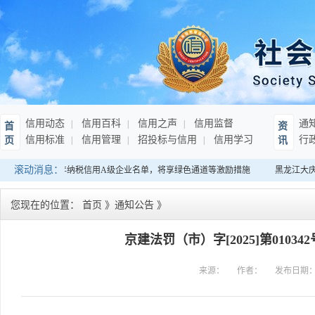
信用动态
信用百科
信用之声
信用监督
通
首
资
信用标准
信用管理
招投标与信用
信用学习
行
页
讯
滚动消息：
南：发布连续10年纳税信用A级企业名单，将享绿色通道等激励措施
黑龙江大庆
您现在的位置：
首页
》
通知公告
》
京建法罚（市）字[2025]第010
来源：
作者：
发布日期