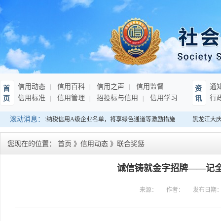
信用动态
信用百科
信用之声
信用监督
通
首
资
信用标准
信用管理
招投标与信用
信用学习
行
页
讯
滚动消息：
：发布连续10年纳税信用A级企业名单，将享绿色通道等激励措施
黑龙江大庆
您现在的位置：
首页
》
信用动态
》
联合奖惩
诚信铸就金字招牌——记
来源：
作者：
发布日期