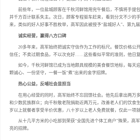
前些年，一位盐城顾客在千秋河鲜馆用完午餐后，不慎将手提包遗
并千方百计联系失主。次日，顾客专程驱车赶来，看到分文不少的手
来，类似的好人好事不胜枚举，高军因此被授予“盐城好人”、第九届
诚实经营，赢得八方口碑
20多年来，高军始终把诚实守信作为工作的标尺。餐饮价格公开
信任；不卖过期食品，不以次充好……这些看似平常的准则，他日
如今，千秋河鲜馆已成为当地颇具规模的美食餐饮地标，每天迎
颗诚心、一份坚守，一餐一饭“煮”出来的金字招牌。
热心公益，反哺社会显担当
在用心经营的同时，高军始终不忘回馈社会。他先后拿出两万多
和少数民族群众；向千秋敬老院捐助近两万元，改善老人们的饮食生
岁以上就餐者享受半价优惠，八十岁以上老人免费就餐，仅此一项
从十几平方米的小吃部到荣获“全国先进个体工商户”殊荣，高军
亮的招牌。