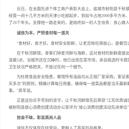
近日，在全国先进个体工商户表彰大会上，盐城市射阳县千秋镇千秋
经营一间十几平方米的天津小吃部起步，到如今占地2000多平方米
了26个年头。支撑他一路走来的，是始终如一的人生信条：良心做
诚信为本，严把食材每一道关
“食材好，食才好。食材安全新鲜，让老百姓吃得放心，是餐饮企
在千秋河鲜馆，食客们钟爱河鲜与海鲜，这对食材的新鲜度提出
凌晨5点，当城市还在沉睡时，他已出现在菜市场，亲自挑选时令蔬
卫生状况严格把关，不放过任何一个细节。
为杜绝食品安全隐患，餐馆所有油品均从正规厂家采购，索证索票
买多次”的原则，精确计算每日用量，确保每一道菜品都是当天最新
事。”高军说。
正是这份近乎苛刻的坚守，让千秋河鲜馆先后荣获“江苏优质诚信特
被射阳县放心消费创建活动办公室评为“放心消费创建活动先进单位
拾金不昧，彰显高尚人品
诚信不仅体现在经营中，更融入了高军的品格里。