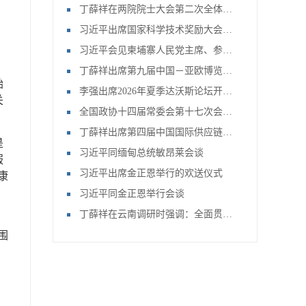
丁薛祥在两院院士大会第二次全体会议上强调 全力抓好党中央关于科技事业各项部署的落实 加快推进高水平科技自立自强
习近平出席国家科学技术奖励大会两院院士大会中国科协第十一次全国代表大会并发表重要讲话
习近平会见柬埔寨人民党主席、参议院主席洪森
丁薛祥出席第九届中国－亚欧博览会开幕式并会见与会外国政要
贻
李强出席2026年夏季达沃斯论坛开幕式并致辞
关
全国政协十四届常委会第十七次会议开幕
丁薛祥出席第四届中国国际供应链促进博览会开幕式并作主旨讲话
是
习近平同缅甸总统敏昂莱会谈
服
习近平出席金正恩举行的欢送仪式
康
习近平同金正恩举行会谈
丁薛祥在云南调研时强调：全面贯彻党的教育方针 深入推进基础教育高质量发展
围