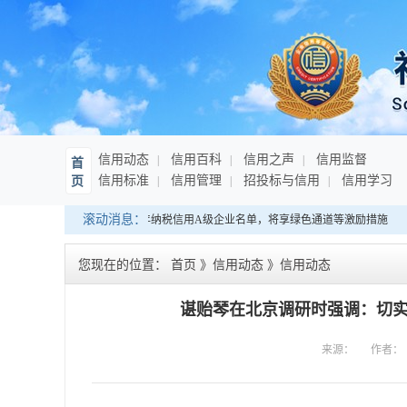
信用动态
信用百科
信用之声
信用监督
首
信用标准
信用管理
招投标与信用
信用学习
页
滚动消息：
海南：发布连续10年纳税信用A级企业名单，将享绿色通道等激励措施
您现在的位置：
首页
》
信用动态
》
信用动态
谌贻琴在北京调研时强调：切实
来源：
作者：