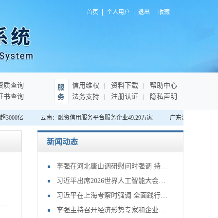
首页
个人用户
退出
收藏
资质查询
信用维权
资料下载
帮助中心
服
证书查询
法务支持
注册认证
隐私声明
务
000亿
云南：融资信用服务平台服务企业49.29万家
广东深圳：首家“无
新闻动态
李强在河北唐山调研慰问时强调 持续提升防灾减灾救灾能力 切实保障人民群众生命财产安全
习近平出席2026世界人工智能大会暨人工智能全球治理高级别会议开幕式并发表主旨讲话
习近平在上海考察时强调 全面践行人民城市理念 高质量推进城市更新
李强主持召开经济形势专家和企业家座谈会