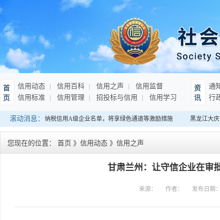
信用动态
信用百科
信用之声
信用监督
通
首
资
信用标准
信用管理
招投标与信用
信用学习
行
页
讯
滚动消息：
：发布连续10年纳税信用A级企业名单，将享绿色通道等激励措施
黑龙江大庆：
您现在的位置：
首页
》
信用动态
》
信用之声
甘肃兰州：让守信企业在审
来源：
作者：
发布日期