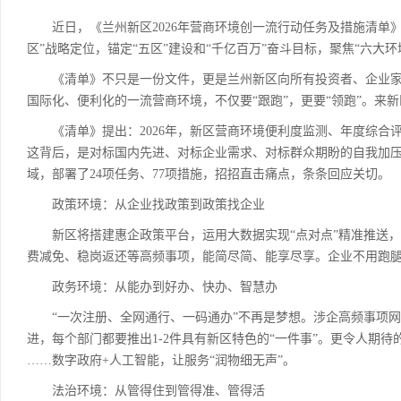
近日，《兰州新区2026年营商环境创一流行动任务及措施清单》
区”战略定位，锚定“五区”建设和“千亿百万”奋斗目标，聚焦“六大
《清单》不只是一份文件，更是兰州新区向所有投资者、企业家
国际化、便利化的一流营商环境，不仅要“跟跑”，更要“领跑”。来
《清单》提出：2026年，新区营商环境便利度监测、年度综合
这背后，是对标国内先进、对标企业需求、对标群众期盼的自我加
域，部署了24项任务、77项措施，招招直击痛点，条条回应关切。
政策环境：从企业找政策到政策找企业
新区将搭建惠企政策平台，运用大数据实现“点对点”精准推送，让“
费减免、稳岗返还等高频事项，能简尽简、能享尽享。企业不用跑腿
政务环境：从能办到好办、快办、智慧办
“一次注册、全网通行、一码通办”不再是梦想。涉企高频事项网上可
进，每个部门都要推出1-2件具有新区特色的“一件事”。更令人期待的
……数字政府+人工智能，让服务“润物细无声”。
法治环境：从管得住到管得准、管得活