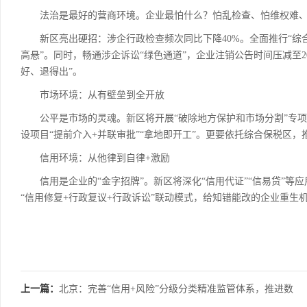
法治是最好的营商环境。企业最怕什么？怕乱检查、怕维权难、
新区亮出硬招：涉企行政检查频次同比下降40%。全面推行“综合一
高悬”。同时，畅通涉企诉讼“绿色通道”，企业注销公告时间压减至2
好、退得出”。
市场环境：从有壁垒到全开放
公平是市场的灵魂。新区将开展“破除地方保护和市场分割”专项
设项目“提前介入+并联审批”“拿地即开工”。更要依托综合保税区
信用环境：从他律到自律+激励
信用是企业的“金字招牌”。新区将深化“信用代证”“信易贷”等
“信用修复+行政复议+行政诉讼”联动模式，给知错能改的企业重
上一篇：
北京：完善“信用+风险”分级分类精准监管体系，推进数