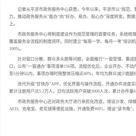
记者从平凉市政务服务中心获悉，今年以来，平凉市以“规范、智
力，推动政务服务从“能办”向“好办、易办、贴心办”深度转变。数据
上。
市政务服务中心将制度建设作为规范管理的首要任务，系统梳理修
覆盖服务全流程的制度闭环。同时建立“每周一学、每月一考”培训机
100%。
针对窗口分散、群众多头跑等问题，全面推行“一窗受理、集成服务
口，公布“一窗通办”事项清单156项。流程优化后，企业开办、不
至5分钟以内，事项办理时限整体压缩近40%，年均为群众减少跑腿
迭代升级“甘快办”APP，优化界面与操作流程，开通办件进度实时推
累计注册用户达5.2万人，日均活跃用户突破3000人次，累计办件量
市政务服务中心还对政务大厅进行亲民化改造，增设沙发、绿植
AED、充电宝、老花镜等便民设施，开通免费WiFi，增设“读书角