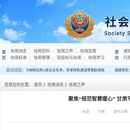
信用动态
信用百科
信用之声
信用监督
通
首
资
信用标准
信用管理
招投标与信用
信用学习
行
页
讯
滚动消息：
南：发布连续10年纳税信用A级企业名单，将享绿色通道等激励措施
福建南安：
您现在的位置：
首页
》
信用动态
》
信用之声
聚焦“规范智慧暖心” 甘
来源：
作者：
发布日期