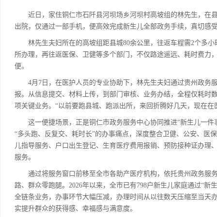
近日，家住铜仁市石阡县河坝场乡河坝村高坡组的林先生，在县
出院，仅通过一部手机，便高效完成新生儿全部政务手续，真切感受
林先生夫妇所在的高坡组距县城80余公里，往返车程需2个多小
所办理，再往返医保、卫健等多个部门，不仅路途遥远、耗时费力
便。
4月7日，在医护人员的专业协助下，林先生夫妇通过贵州政务服务
报。从信息提交、材料上传，到部门审核、业务办结，全程仅耗时
项关键业务。“以前要跑县城、跑派出所，来回折腾好几天，现在在
这一便捷场景，正是铜仁市政务服务中心协同推进“新生儿一件事”
“多头跑、反复交、耗时长”的办事痛点，深度整合卫健、公安、医
儿指导服务、户口出生登记、生育医疗费用报销、预防接种证办理、
服务。
通过将服务窗口前移至全市各助产医疗机构，依托贵州政务服务网
路、群众零跑腿。2026年以来，全市已有798户新生儿家庭通过“
全链条业务，办事环节大幅压减，办理时间从以往数天压缩至当天
实提升群众的获得感、幸福感与满意度。