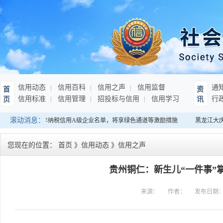
信用动态
信用百科
信用之声
信用监督
通
首
资
信用标准
信用管理
招投标与信用
信用学习
行
页
讯
滚动消息：
南：发布连续10年纳税信用A级企业名单，将享绿色通道等激励措施
黑龙江大庆
您现在的位置：
首页
》
信用动态
》
信用之声
贵州铜仁：新生儿“一件事”
来源：
作者：
发布日期