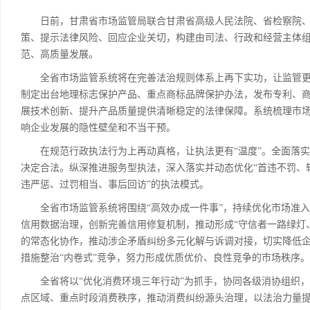
日前，甘肃省市场监管局联合甘肃省高级人民法院、省检察院、省
策、提示法律风险、回应企业关切，构建由司法、行政和经营主体组
范、高质量发展。
全省市场监管系统将在完善法治规则体系上再下实功，让监管更有
制定出台地理标志保护产品、重点商标品牌保护办法，发布专利、
展技术创新、提升产品质量提供清晰稳定的法律保障。系统梳理市
响企业发展的隐性壁垒和不当干预。
在规范行政执法行为上再动真格，让执法更有“温度”。全面落实行
决定合法。纵深推进服务型执法，深入落实并动态优化“首违不罚、
违严惩、过罚相当、事后回访”的执法模式。
全省市场监管系统将围绕“高效办成一件事”，持续优化市场准入
信用数据治理，创新完善信用修复机制，推动形成“守信者一路绿灯
的常态化协作，推动涉企矛盾纠纷多元化解与诉调对接，切实降低
措施整治“内卷式”竞争，努力形成优质优价、良性竞争的市场秩序。
全省将以“优化消费环境三年行动”为抓手，协同各级消协组织，
点区域、重点时段消费秩序，推动消费纠纷源头治理，以法治力量