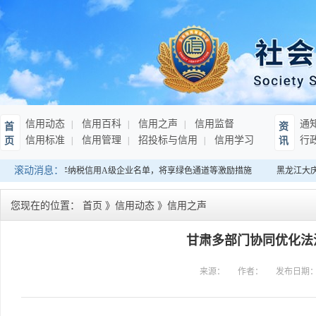
信用动态
信用百科
信用之声
信用监督
通
首
资
信用标准
信用管理
招投标与信用
信用学习
行
页
讯
滚动消息：
南：发布连续10年纳税信用A级企业名单，将享绿色通道等激励措施
黑龙江大庆
您现在的位置：
首页
》
信用动态
》
信用之声
甘肃多部门协同优化法
来源：
作者：
发布日期