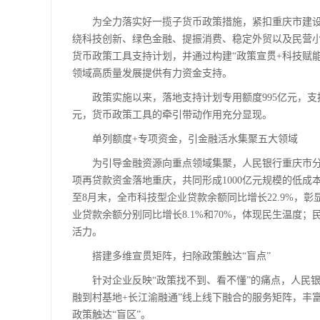
为全力落实好一揽子货币政策措施，紧扣重庆市建设“六
绕科技创新、绿色金融、提振消费、稳定外贸以及民营小微五
货币政策工具支持计划，并通过构建“政策宣贯+科技赋能
领域高质量发展提供有力资金支持。
政策实施以来，落地支持计划专用额度995亿元，支持经
元，货币政策工具的牵引带动作用充分显现。
单列额度+专项资金，引金融活水集聚五大领域
为引导金融资源向重点领域集聚，人民银行重庆市分行
项再贷款资金落地重庆，共同形成1000亿元规模的低
至8月末，全市科技型企业贷款余额同比增长22.9%，
业贷款余额分别同比增长8.1%和70%，体现民生温度；
活力。
搭建多维宣贯矩阵，扫除政策触达“盲点”
针对企业反映“政策找不到、看不懂”的痛点，人民银行
融到村基地+长江渝融通”线上线下融合的服务矩阵，丰
政策触达“盲区”。