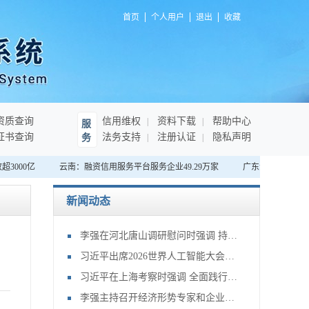
首页
个人用户
退出
收藏
资质查询
信用维权
资料下载
帮助中心
服
证书查询
法务支持
注册认证
隐私声明
务
000亿
云南：融资信用服务平台服务企业49.29万家
广东深圳：首家“无
新闻动态
李强在河北唐山调研慰问时强调 持续提升防灾减灾救灾能力 切实保障人民群众生命财产安全
习近平出席2026世界人工智能大会暨人工智能全球治理高级别会议开幕式并发表主旨讲话
习近平在上海考察时强调 全面践行人民城市理念 高质量推进城市更新
李强主持召开经济形势专家和企业家座谈会