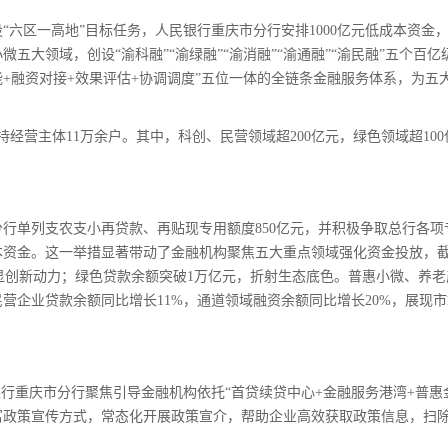
区一高地”目标任务，人民银行重庆市分行安排1000亿元低成本资金
大领域，创设“渝科融”“渝绿融”“渝消融”“渝通融”“渝民融”五个百亿
+融资对接+效果评估+协调调度”五位一体的全链条金融服务体系，为五
营主体11万余户。其中，科创、民营领域超200亿元，绿色领域超100
单列支农支小再贷款、再贴现专用额度850亿元，并积极争取总行各项
成本资金。这一举措显著带动了金融机构聚焦五大重点领域强化资金投放，
彰显创新动力；绿色贷款余额突破1万亿元，折射生态底色。普惠小微、养老
民营企业贷款余额同比增长11%，通道领域融资余额同比增长20%，展现
重庆市分行聚焦引导金融机构依托“首贷续贷中心+金融服务港湾+普惠
富政策宣传方式，常态化开展政策宣介，帮助企业高效获取政策信息，扫