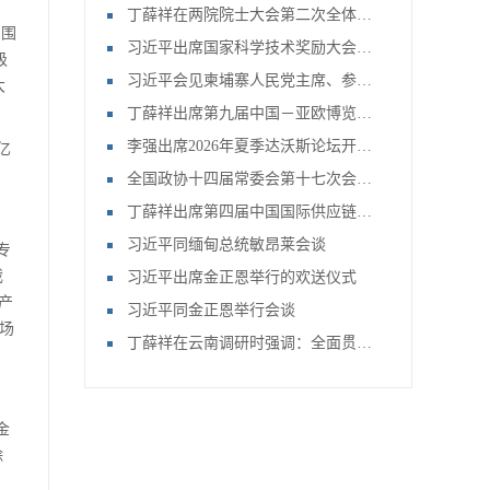
丁薛祥在两院院士大会第二次全体会议上强调 全力抓好党中央关于科技事业各项部署的落实 加快推进高水平科技自立自强
，围
习近平出席国家科学技术奖励大会两院院士大会中国科协第十一次全国代表大会并发表重要讲话
级
习近平会见柬埔寨人民党主席、参议院主席洪森
大
丁薛祥出席第九届中国－亚欧博览会开幕式并会见与会外国政要
李强出席2026年夏季达沃斯论坛开幕式并致辞
亿
全国政协十四届常委会第十七次会议开幕
丁薛祥出席第四届中国国际供应链促进博览会开幕式并作主旨讲话
习近平同缅甸总统敏昂莱会谈
专
截
习近平出席金正恩举行的欢送仪式
产
习近平同金正恩举行会谈
市场
丁薛祥在云南调研时强调：全面贯彻党的教育方针 深入推进基础教育高质量发展
金
除