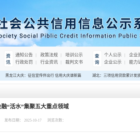
通知公告
政策法规
培训公示
个人公示
企业
资
查
行政处罚
行业资讯
裁判文书
企业公示
能力
讯
询
黑龙江大庆：征信宣传伴出行 信用大庆谱新篇
湖北：三项信用贷款累计发放超3
融“活水”集聚五大重点领域
发布日期：
2025-10-17
浏览次数：