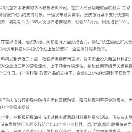
儿童艺术培训的艺术教育培训公司，在扩大经营场地时面临融资“拦路
“渝消融”政策的支持对象，一键发布融资需求。重庆银行梁平支行快速响
，暑期期间为1385人次提供培训服务，创收585万元，同比增长9.3%。
需求摸排、融资对接、问诊把脉方面形成合力。通过“长江渝融通”大
融机构运用科技化手段优化线上信贷流程，全面提升服务效率。
料研发制造近二十载，敏锐捕捉到市场需求，急需资金投入新型材料配
速对企业近三年的营收流水、上下游合作稳定性、纳税信用等级等关键数
个工作日。在“渝科融”政策产品的支持下，企业以2.8%的优惠利率获得了
行重庆市分行指导金融机构优化票据融资、降低贴现利率等金融服务，
助力企业降本增效。
企业，在积极拓展海外市场过程中遭遇原材料采购资金短缺，虽持有未
海浦东发展银行长寿支行结合出口企业业务特性，运用“渝通融”政策快速为
3个基点。保障了企业出口订单的顺利交付，更为企业节省融资成本近7万元