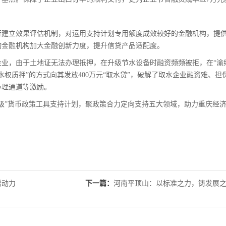
建立效果评估机制，对运用支持计划专用额度成效较好的金融机构，提
动金融机构加大金融创新力度，提升信贷产品适配度。
，由于土地证无法办理抵押，在升级节水设备时融资频频被拒，在“渝
水权质押”的方式向其发放400万元“取水贷”，破解了取水企业融资难、担
办理通道等激励。
”货币政策工具支持计划，聚政策合力定向支持五大领域，助力重庆经
增动力
下一篇：
河南平顶山：以标准之力，铸发展