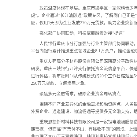
政策温度体现在基层。重庆市梁平区一家深耕青少年和
虎”。企业通过“长江渝融通”政策专区，了解到自己正是
应，仅用1天即为企业发放270万元贷款，助力企业焕新服务
强化部门协同联动，科技赋能融资对接“提速”
人民银行重庆市分行加强与行业主管部门协同联动，在
平台向银行累计推送重点领域企业8.1万余户，推动金
重庆友强高分子材料股份有限公司深耕高分子改性材
研发。重庆三峡银行江津支行依托资金流信息平台，快
进行评估，将审批时间从传统模式的20个工作日缩短至5
250万元贷款，立解燃眉之急。
聚焦多元金融需求，破除企业资金周转痛点
围绕不同产业差异化的金融需求和融资痛点，人民银
外贸企业、通道建设、物流畅通等提供多元金融支持，
重庆恩捷新材料科技有限公司是一家锂电池隔膜制造
期票据，但面临“有票付不出、有钱收不回”的困境。上
业办理了3000万元票据贴现，贴现利率较常规贴现低2