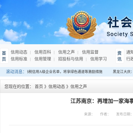
信用动态
信用百科
信用之声
信用监督
通
首
资
信用标准
信用管理
招投标与信用
信用学习
行
页
讯
滚动消息：
：发布连续10年纳税信用A级企业名单，将享绿色通道等激励措施
黑龙江大庆：
您现在的位置：
首页
》
信用动态
》
信用之声
江苏南京：再增加一家海事
来源：
作者：
发布日期