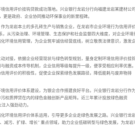
境信用评价挂钩贷款成功落地。兴业银行龙岩分行向福建龙岩某建材公
之举，更是政府、企业协同推动环保事业的新里程碑。
作为龙岩本土的多孔砖生产与销售企业，在龙岩市企业环境行为信用评
价体系，从污染治理、环境管理、生态保护和社会监督四大维度，对企业环境
强化环境信用管理，为企业筑牢诚信经营底线，树立敬畏法律意识，激发
动对接，依据企业经营现状与绿色转型规划，量身定制环境信用评价挂
用与融资成本传导机制，企业信用等级每提升一级，便享受相应利率优惠
为信用评价的积极性，促使企业探索绿色发展路径，降低能耗与废弃物排
境信用评价体系建设，为银企合作搭建良好平台。兴业银行龙岩分行作
排污权质押贷在内的绿色金融创新产品矩阵。近三年累计投放绿色融资
事业注入强劲动力。
化环境信用评价体系运用，引导更多企业走绿色发展之路。兴业银行龙
碳、减污、扩绿、增长” 重点领域，助力企业低碳转型与绿色发展，为龙岩
。