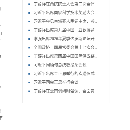
丁薛祥在两院院士大会第二次全体会议上强调 全力抓好党中央关于科技事业各项部署的落实 加快推进高水平科技自立自强
司
习近平出席国家科学技术奖励大会两院院士大会中国科协第十一次全国代表大会并发表重要讲话
习近平会见柬埔寨人民党主席、参议院主席洪森
价
丁薛祥出席第九届中国－亚欧博览会开幕式并会见与会外国政要
行
李强出席2026年夏季达沃斯论坛开幕式并致辞
企
全国政协十四届常委会第十七次会议开幕
丁薛祥出席第四届中国国际供应链促进博览会开幕式并作主旨讲话
钩
。
习近平同缅甸总统敏昂莱会谈
习近平出席金正恩举行的欢送仪式
习近平同金正恩举行会谈
为
丁薛祥在云南调研时强调：全面贯彻党的教育方针 深入推进基础教育高质量发展
岩
市