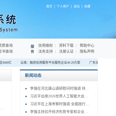
首页
个人用户
退出
收藏
资质查询
信用维权
资料下载
帮助中心
服
证书查询
法务支持
注册认证
隐私声明
务
000亿
云南：融资信用服务平台服务企业49.29万家
广东深圳：首家“无
新闻动态
李强在河北唐山调研慰问时强调 持续提升防灾减灾救灾能力 切实保障人民群众生命财产安全
习近平出席2026世界人工智能大会暨人工智能全球治理高级别会议开幕式并发表主旨讲话
习近平在上海考察时强调 全面践行人民城市理念 高质量推进城市更新
李强主持召开经济形势专家和企业家座谈会