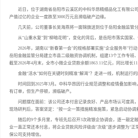
近日，位于湖南省岳阳市云溪区的中科华昂精细品化工有限公司
产值过亿的企业一度跌至3000万元且濒临破产边缘。
几天前，公司董事长吴海燕将一面锦旗送到位于岳阳金融监管分
从“山重水复”到“柳暗花明”，变化的背后，是岳阳市落实国家、
2026年，湖南以“新春第一会”的规格部署实施“企业服务年”行
岳阳金融监管分局建立市县二级融资协调机制，组建13个工作专班、
截至2026年4月末，全市小微企业贷款余额1863.11亿元，同比增长11.
金融“活水”如何在关键时刻精准“解渴”？走进一线，机制运行的
时间回到2025年3月。中科华昂因行业规范调整和疫情叠加影响
有订单，但生产停顿，濒临破产。
问题摆在面前：该公司还本付息记录良好、产品市场认可度高，
现场研判后，答案坚定：“按一企一策措施精准施策，紧急启动协调
随后的9个多月里，专班先后召开3次政银企协调会，逐一敲定融
业一直正常还本付息，将企业贷款风险评级由“次级”逐步调整为“正
保公司支持增信。