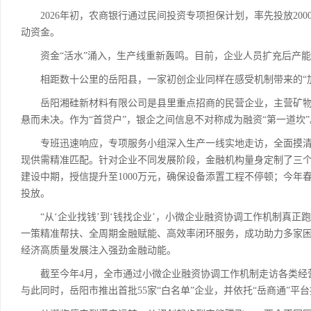
2026年初，农商银行通过民间投资专项担保计划，率先投放2000
动资金。
资金“活水”涌入，生产线重新轰鸣。目前，企业人员扩充后产能大幅
相距数十公里的岳阳县，一家初创企业同样在感受机制带来的“加
岳阳湘硅新材料有限公司是县里重点招商的民营企业，主营矿物洗选
悬而未决。作为“首贷户”，银企之间信息不对称成为融资“第一道坎”
专班迅速响应，专项服务小组深入生产一线实地走访，全面摸清
现供需精准匹配。针对企业不同发展阶段，金融机构量身定制了三个
建设中期，授信提升至1000万元，确保设备添置工程不停顿；今年
投放。
“从‘企业找钱’到‘钱找企业’，小微企业融资协调工作机制真正
一策精准帮扶、全周期金融赋能、高效率闭环服务，成功助力多家
经济高质量发展注入强劲金融动能。
截至今年4月，全市通过小微企业融资协调工作机制走访各类经营主体38
与此同时，岳阳市推出首批55家“白名单”企业，并依托“岳商通”平