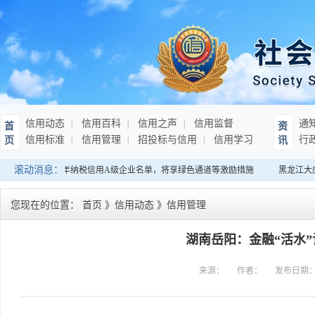
信用动态
信用百科
信用之声
信用监督
通
首
资
信用标准
信用管理
招投标与信用
信用学习
行
页
讯
滚动消息：
南：发布连续10年纳税信用A级企业名单，将享绿色通道等激励措施
黑龙江大庆
您现在的位置：
首页
》
信用动态
》
信用管理
湖南岳阳：金融“活水
来源：
作者：
发布日期