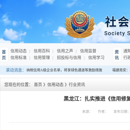
信用动态
信用百科
信用之声
信用监督
通
首
资
信用标准
信用管理
招投标与信用
信用学习
行
页
讯
滚动消息：
：发布连续10年纳税信用A级企业名单，将享绿色通道等激励措施
福建南安：2
您现在的位置：
首页
》
信用动态
》
行业资讯
黑龙江：扎实推进《信用修
来源：
作者：
发布日期