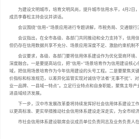
为建设文明城市，培育文明风尚，提升城市信用水平，4月2日，汉
成员李春松主持会议并讲话。
会议围绕“信用+”场景应用进行专题讲解，市税务局、交通银行
会议指出，在全市各级、各部门共同推动和全力支持下，信用信
但仍存在信用数据共享不充分、场景应用深度不足、激励约束机制
会议要求，各级、各部门要将信用体系建设作为优化营商环境、
深度融合。一是要提高站位，把“信用+”场景培育作为信用建设核
域，把信用场景培育作为今年信用建设的头号工程。二是要聚焦关
价指标和标准规范，以差异化监管实现对诚信守法者“无事不扰”、对
业一品牌、一县域一特点”。立足行业特点和自身职能，聚焦主导产
进县域经济发展。
下一步，汉中市发展改革委将持续发挥好社会信用体系建设工作牵
以更高标准、更实举措推动社会信用体系建设走深走实，为全市经
市社会信用体系建设联席会议成员单位负责同志及业务负责人在