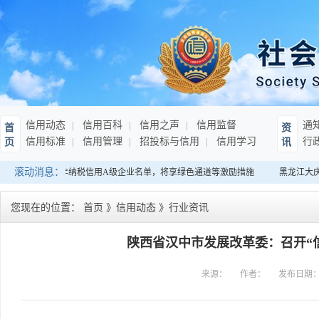
信用动态
信用百科
信用之声
信用监督
通
首
资
信用标准
信用管理
招投标与信用
信用学习
行
页
讯
滚动消息：
南：发布连续10年纳税信用A级企业名单，将享绿色通道等激励措施
黑龙江大庆
您现在的位置：
首页
》
信用动态
》
行业资讯
陕西省汉中市发展改革委：召开“
来源：
作者：
发布日期