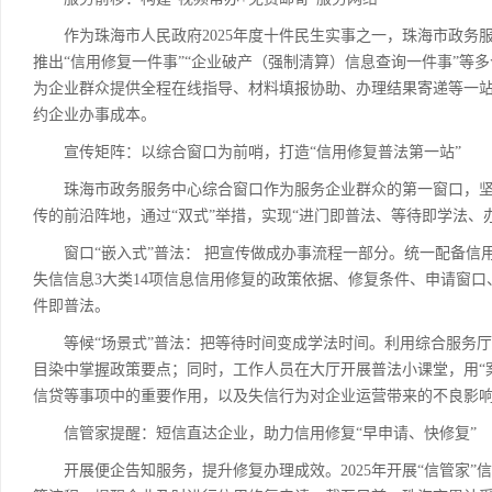
作为珠海市人民政府2025年度十件民生实事之一，珠海市政务服
推出“信用修复一件事”“企业破产（强制清算）信息查询一件事”等
为企业群众提供全程在线指导、材料填报协助、办理结果寄递等一站
约企业办事成本。
宣传矩阵：以综合窗口为前哨，打造“信用修复普法第一站”
珠海市政务服务中心综合窗口作为服务企业群众的第一窗口，坚持“
传的前沿阵地，通过“双式”举措，实现“进门即普法、等待即学法、
窗口“嵌入式”普法： 把宣传做成办事流程一部分。统一配备信
失信信息3大类14项信息信用修复的政策依据、修复条件、申请窗
件即普法。
等候“场景式”普法：把等待时间变成学法时间。利用综合服务厅
目染中掌握政策要点；同时，工作人员在大厅开展普法小课堂，用“
信贷等事项中的重要作用，以及失信行为对企业运营带来的不良影
信管家提醒：短信直达企业，助力信用修复“早申请、快修复”
开展便企告知服务，提升修复办理成效。2025年开展“信管家”信