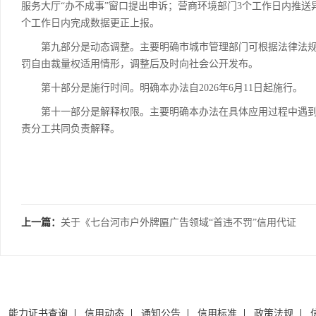
服务大厅“办不成事”窗口提出申诉；营商环境部门3个工作日内推送
个工作日内完成数据更正上报。
第九部分是动态调整。主要明确市城市管理部门可根据法律法规
罚自由裁量权适用情形，调整后及时向社会公开发布。
第十部分是施行时间。明确本办法自2026年6月11日起施行。
第十一部分是解释权限。主要明确本办法在具体应用过程中遇到
责分工共同负责解释。
上一篇：
关于《七台河市户外牌匾广告领域“首违不罚”信用代证
实施办法》的政策解读
能力证书查询
信用动态
通知公告
信用标准
政策法规