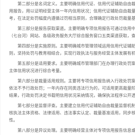
第二部分是名词定义。主要明确信用代证、信用代证辅助自由裁
用报告，用以证明经营主体一年内信用状况；信用代证辅助自由裁
考，在法定处罚幅度内遵循过罚相当原则，合理确定行政处罚裁量
第三部分是报告获取渠道。主要明确专项信用报告可通过信用中国
（七台河）网站、各级政务服务大厅综合服务窗口五类渠道获取，
第四部分是实施原则。主要明确城市管理领域运用信用代证辅助
则，坚持处罚与教育相结合，实现行政执法与服务经营主体发展有
第五部分是适用要求。主要明确城市管理部门在办理行政处罚案
主体信用状况进行综合考量。
第六部分是裁量适用规则。主要将专项信用报告纳入行政处罚案
依法不予行政处罚；一年内存在同类违法行为的，可适用更高裁量
结果，行政处罚决定书载明信用状况采纳情况，确保执法程序公开
第七部分是监督评查。主要建立信用代证辅助自由裁量监督机制，
核执法主体资格、法律适用、违法事实认定、裁量基准适用，同步
性。
第八部分是异议处理。主要明确经营主体对专项信用报告信息或信用