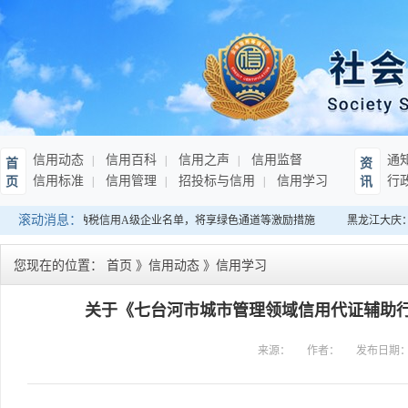
信用动态
信用百科
信用之声
信用监督
通
首
资
信用标准
信用管理
招投标与信用
信用学习
行
页
讯
滚动消息：
：发布连续10年纳税信用A级企业名单，将享绿色通道等激励措施
黑龙江大庆：
您现在的位置：
首页
》
信用动态
》
信用学习
关于《七台河市城市管理领域信用代证辅助
来源：
作者：
发布日期