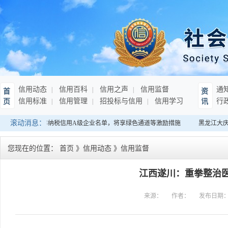
信用动态
信用百科
信用之声
信用监督
通
首
资
信用标准
信用管理
招投标与信用
信用学习
行
页
讯
滚动消息：
南：发布连续10年纳税信用A级企业名单，将享绿色通道等激励措施
黑龙江大庆
您现在的位置：
首页
》
信用动态
》
信用监督
江西遂川：重拳整治医
来源：
作者：
发布日期