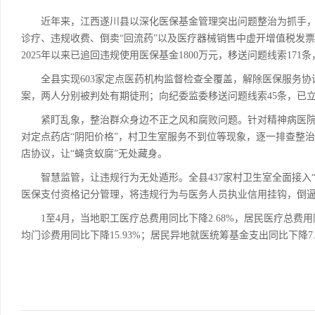
近年来，江西遂川县以深化医保基金管理突出问题整治为抓手，
诊疗、违规收费、倒卖“回流药”以及医疗器械销售中虚开增值税发
2025年以来已追回违规使用医保基金1800万元，移送问题线索17
全县实现603家定点医药机构监督检查全覆盖，解除医保服务协议
案，两人分别被判处有期徒刑；向纪委监委移送问题线索45条，已立
紧盯乱象，整治群众身边不正之风和腐败问题。针对精神病医院
对定点药店“阴阳价格”，村卫生室服务不到位等现象，逐一排查整治
店协议，让“蝇贪蚁腐”无处藏身。
智慧监管，让违规行为无处遁形。全县437家村卫生室全面接入“
医保支付资格记分管理，将违规行为与医务人员执业信用挂钩，倒
1至4月，当地职工医疗总费用同比下降2.68%，居民医疗总费用同比
均门诊费用同比下降15.93%；居民异地就医统筹基金支出同比下降7.