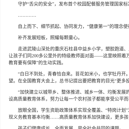
守护“舌尖的安全”，发布首个校园配餐服务管理国家
…………
自上而下、细节抓起、协同发力，“健康第一”的理念
补齐发展短板，照耀每颗童心。
走进武陵山深处的重庆石柱县中益乡小学，塑胶跑道、
让孩子们同200多公里外的特级教师面对面——这里映照着
教育要有保障”的生动实践。
“白日不到处，青春恰自来。苔花如米小，也学牡丹开
望。在全国教育大会上，总书记提出要把教育的目光“更多
“加快建立以城带乡、整体推进、城乡一体、均衡发展的
设高质量教育体系，努力让每一个农村孩子都能享受公平而
放眼全国，学生资助政策体系实现全覆盖、“特岗计划”
现义务教育基本均衡……高质量教育体系加快建设，更多孩
孩子们健康成长、全面发展，是全社会共同的课题。