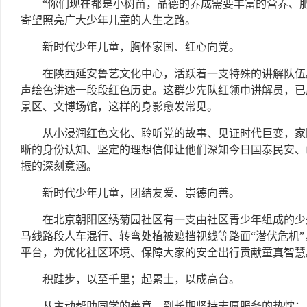
“你们现在都是小树苗，品德的养成需要丰富的营养、
寄望照亮广大少年儿童的人生之路。
新时代少年儿童，胸怀家国、红心向党。
在陕西延安鲁艺文化中心，活跃着一支特殊的讲解队伍
声绘色讲述一段段红色历史。这群少先队红领巾讲解员，已
景区、文博场馆，这样的身影愈发常见。
从小浸润红色文化、聆听党的故事、见证时代巨变，家
晰的身份认知、坚定的理想信仰让他们深知今日国泰民安、
振的深刻意涵。
新时代少年儿童，团结友爱、崇德向善。
在北京朝阳区绣菊园社区有一支由社区青少年组成的少
马线路段人车混行、转弯处植被遮挡视线等路面“潜伏危机
平台，为优化社区环境、保障大家的安全出行贡献童真智慧
积跬步，以至千里；起累土，以成高台。
从主动帮助同学的善意，到长期坚持志愿服务的热忱；