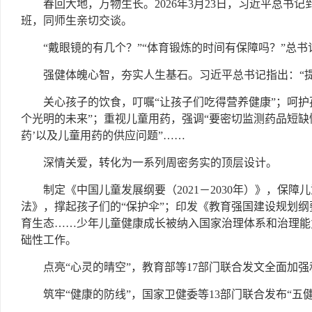
春回大地，万物生长。2026年3月23日，习近平总书
班，同师生亲切交谈。
“戴眼镜的有几个？”“体育锻炼的时间有保障吗？”总
强健体魄心智，夯实人生基石。习近平总书记指出：“
关心孩子的饮食，叮嘱“让孩子们吃得营养健康”；呵护
个光明的未来”；重视儿童用药，强调“要密切监测药品短缺
药’以及儿童用药的供应问题”……
深情关爱，转化为一系列周密务实的顶层设计。
制定《中国儿童发展纲要（2021－2030年）》，保
法》，撑起孩子们的“保护伞”；印发《教育强国建设规划纲要
育生态……少年儿童健康成长被纳入国家治理体系和治理能
础性工作。
点亮“心灵的晴空”，教育部等17部门联合发文全面加
筑牢“健康的防线”，国家卫健委等13部门联合发布“