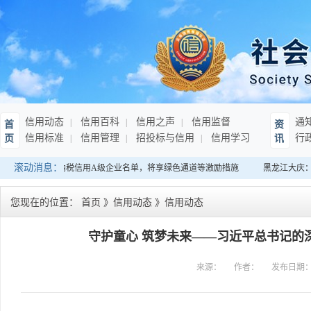
信用动态
信用百科
信用之声
信用监督
通
首
资
信用标准
信用管理
招投标与信用
信用学习
行
页
讯
滚动消息：
发布连续10年纳税信用A级企业名单，将享绿色通道等激励措施
黑龙江大庆：征
您现在的位置：
首页
》
信用动态
》
信用动态
守护童心 筑梦未来——习近平总书记的
来源：
作者：
发布日期