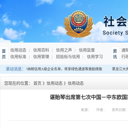
信用动态
信用百科
信用之声
信用监督
通
首
资
信用标准
信用管理
招投标与信用
信用学习
行
页
讯
滚动消息：
南：发布连续10年纳税信用A级企业名单，将享绿色通道等激励措施
黑龙江大庆
您现在的位置：
首页
》
信用动态
》
信用动态
谌贻琴出席第七次中国－中东欧国
来源：
作者：
发布日期