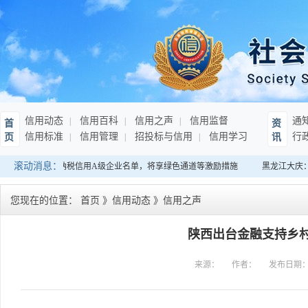
信用动态
信用百科
信用之声
信用监督
通
首
资
信用标准
信用管理
招投标与信用
信用学习
行
页
讯
滚动消息：
：发布连续10年纳税信用A级企业名单，将享绿色通道等激励措施
黑龙江大庆：
您现在的位置：
首页
》
信用动态
》
信用之声
陕西出台金融支持乡村
来源：
作者：
发布日期