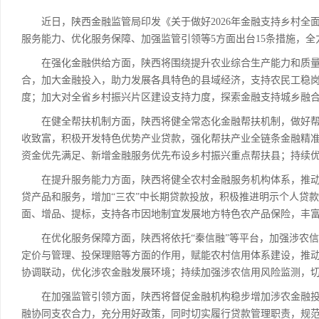
近日，陕西金融监管局印发《关于做好2026年金融支持乡村全
服务能力、优化服务保障、加强监管引领等5方面出台15条措施，
在强化金融供给方面，陕西将围绕提升农业综合生产能力和质量
合，加大金融投入，助力发展各具特色的县域经济，支持农民工稳
度；加大对全省乡村振兴片区建设支持力度，探索金融支持城乡融
在健全帮扶机制方面，陕西将健全常态化金融帮扶机制，做好帮
收致富，积极开发特色优势产业贷款，强化帮扶产业全链条金融精
资金优先满足、新增金融服务优先布设乡村振兴重点帮扶县；持续
在提升服务能力方面，陕西将健全农村金融服务机构体系，推动
贷产品和服务，增加“三农”中长期贷款投放，积极推进明示个人贷
面、增品、提标，支持各市因地制宜发展地方特色农产品保险，丰
在优化服务保障方面，陕西将依托“秦信融”等平台，加强涉农信息
定价与管理、投保理赔等方面的作用，赋能农村信用体系建设，推
协调联动，优化涉农金融发展环境；持续加强涉农信用风险监测，切
在加强监管引领方面，陕西将督促金融机构稳步增加涉农金融投
融协同支农合力，充分用好政策，同时切实履行贷款管理职责，规