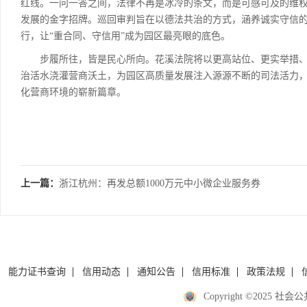
红线。一问一答之间，法律不再是冰冷的条文，而是可感可及的维
发展的金字招牌。巡回审判旨在以德法共治的方式，涵养诚实守信
行，让“重合同、守信用”成为园区最亮眼的底色。
步履所往，皆是民心所向。花溪法院将以更高站位、更实举措、更优
治活水浇灌营商沃土，为园区高质量发展注入源源不断的司法活力
化营商环境的崭新篇章。
上一篇：
浙江杭州：再发总额1000万元中小微企业服务券
能力证书查询
信用动态
通知公告
信用标准
政策法规
Copyright ©2025