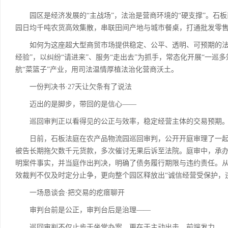
园区是经济发展的“主战场”，法治是营商环境的“硬支撑”。石板
园日均千吨农货高效集散，串联田间产地与城市餐桌，打通批发零
如何为这座超大型商贸市场提供稳定、公平、透明、可预期的法治
经验”，以纠纷“请进来”、服务“走出去”为抓手，常态化开展“一
航“菜篮子”产业，用司法温情厚植法治化营商沃土。
一份判决书·27天让欠条有了说法
迈出的是脚步，带回的是信心——
巡回审判正以看得见的公正与效率，稳定经营主体的交易预期
日前，石板法庭在农产品物流园巡回审判，公开开庭审理了一起
被告长期拖欠数千元货款，多次催讨无果后诉至法院。庭审中，承
明案件事实，并当庭作出判决，明确了债务履行期限与违约责任。从
效裁判不仅及时定分止争，更向整个园区释放出“诚信经营受保护，
一场恳谈会·把交易的疙瘩聊开
审判台前是公正，审判台后是治理——
巡回审判不仅止步于坐堂办案，更在于主动出击、前端发力。