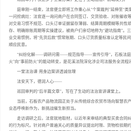
庭审刚一结束，法官便立即将工作重心从“个案裁判”延伸至“类案
一问挖病灶：法官逐一询问商户在合同签订、交货验收、对账催收等
对交易习惯不规范、口头订单证据留存薄弱、结算周期模糊等共性顽
存、明确赊账周期等实操建议，被商户们亲切地称为“避坑指南”。三
业交易惯例，将“先货后款”惯常账期、口头订货质量标准认定等民
顺应民意。
“纠纷化解——调研问需——规范指导——宣传引导”，石板法庭
火”向“事前防火”的能动转变，是花溪法院深化涉企司法服务全流程
一堂法治课·用身边案讲透诚信理
法安天下，德润人心——
巡回审判的“后半篇文章”，写在了生动的法治宣讲课堂上。
当前，石板农产品物流园正处于从传统综合农贸市场向智慧农产
业态呼唤新作为，新挑战催生新担当。
走访调研之后，法官就地取材，以近年来审结的典型买卖合同纠
的行为标尺。针对商户普遍关心的质量异议提出时限、货物检验期