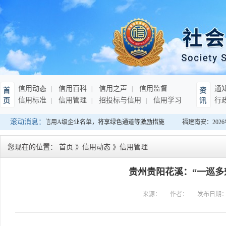
信用动态
信用百科
信用之声
信用监督
通
首
资
信用标准
信用管理
招投标与信用
信用学习
行
页
讯
滚动消息：
布连续10年纳税信用A级企业名单，将享绿色通道等激励措施
福建南安：2026
您现在的位置：
首页
》
信用动态
》
信用管理
贵州贵阳花溪：“一巡多
来源：
作者：
发布日期