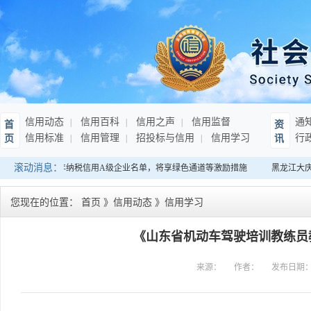
信用动态
信用百科
信用之声
信用监督
通
首
资
信用标准
信用管理
招投标与信用
信用学习
行
页
讯
滚动消息：
南：发布连续10年纳税信用A级企业名单，将享绿色通道等激励措施
黑龙江大庆
您现在的位置：
首页
》
信用动态
》
信用学习
《山东省机动车驾驶培训教练员
来源：
作者：
发布日期