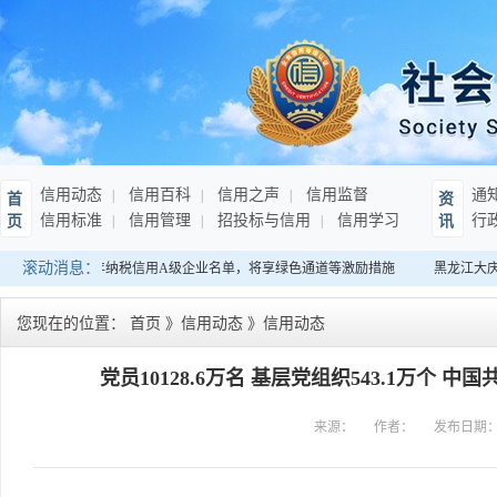
信用动态
信用百科
信用之声
信用监督
通
首
资
信用标准
信用管理
招投标与信用
信用学习
行
页
讯
滚动消息：
南：发布连续10年纳税信用A级企业名单，将享绿色通道等激励措施
黑龙江大庆
您现在的位置：
首页
》
信用动态
》
信用动态
党员10128.6万名 基层党组织543.1万个
来源：
作者：
发布日期