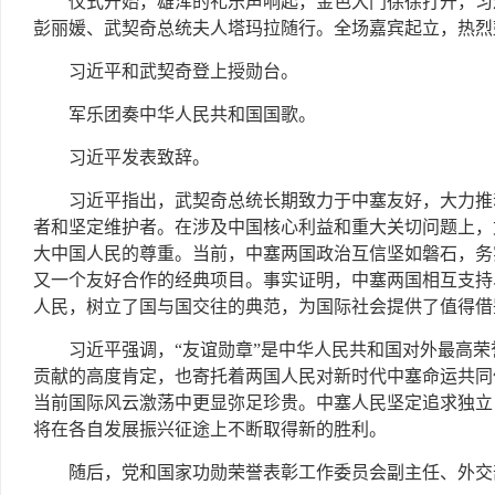
仪式开始，雄浑的礼乐声响起，金色大门徐徐打开，习
彭丽媛、武契奇总统夫人塔玛拉随行。全场嘉宾起立，热烈
习近平和武契奇登上授勋台。
军乐团奏中华人民共和国国歌。
习近平发表致辞。
习近平指出，武契奇总统长期致力于中塞友好，大力推
者和坚定维护者。在涉及中国核心利益和重大关切问题上，
大中国人民的尊重。当前，中塞两国政治互信坚如磐石，务
又一个友好合作的经典项目。事实证明，中塞两国相互支持
人民，树立了国与国交往的典范，为国际社会提供了值得借
习近平强调，“友谊勋章”是中华人民共和国对外最高
贡献的高度肯定，也寄托着两国人民对新时代中塞命运共同
当前国际风云激荡中更显弥足珍贵。中塞人民坚定追求独立
将在各自发展振兴征途上不断取得新的胜利。
随后，党和国家功勋荣誉表彰工作委员会副主任、外交