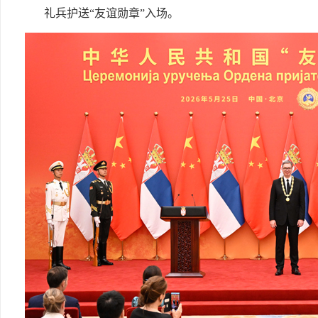
礼兵护送“友谊勋章”入场。