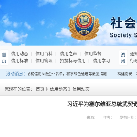
信用动态
信用百科
信用之声
信用监督
通
首
资
信用标准
信用管理
招投标与信用
信用学习
行
页
讯
滚动消息：
发布连续10年纳税信用A级企业名单，将享绿色通道等激励措施
福建南安：20
您现在的位置：
首页
》
信用动态
》
信用动态
习近平为塞尔维亚总统武契奇
来源：
作者：
发布日期