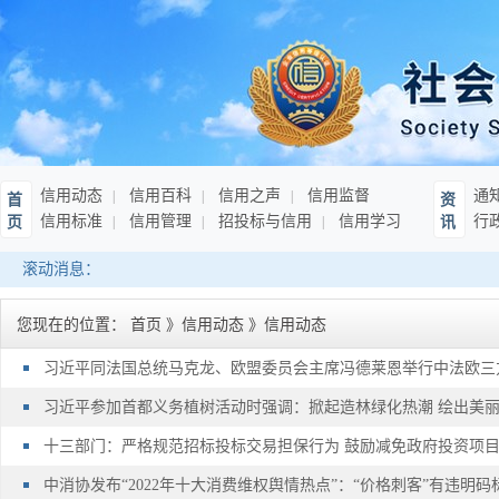
信用动态
信用百科
信用之声
信用监督
通
首
资
信用标准
信用管理
招投标与信用
信用学习
行
页
讯
滚动消息：
您现在的位置：
首页
》
信用动态
》
信用动态
习近平同法国总统马克龙、欧盟委员会主席冯德莱恩举行中法欧三
习近平参加首都义务植树活动时强调：掀起造林绿化热潮 绘出美
十三部门：严格规范招标投标交易担保行为 鼓励减免政府投资项
中消协发布“2022年十大消费维权舆情热点”：“价格刺客”有违明