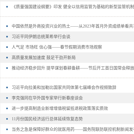
《质量强国建设纲要》印发 健全以信用监管为基础的新型监管机
中国依然是外商投资兴业的热土——从2023年首月外资成绩单看
习近平同伊朗总统莱希举行会谈
人气足 市场旺 信心强——春节假期消费市场观察
高质量发展加速度 鼓足干劲开新局
推动经济稳步回升 提早谋划春耕备耕——节后开工首日国常会释
习近平向拉美和加勒比国家共同体第七届峰会作视频致辞
李克强同在华外国专家举行新春座谈会
进一步提高制造业新增增值税留抵退税政策落实质效
11月份国民经济运行总体延续恢复态势
当务之急是保障好群众的就医用药——国务院联防联控机制新闻发