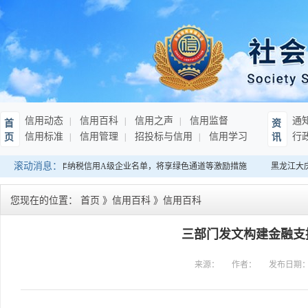
信用动态
信用百科
信用之声
信用监督
通
首
资
信用标准
信用管理
招投标与信用
信用学习
行
页
讯
滚动消息：
南：发布连续10年纳税信用A级企业名单，将享绿色通道等激励措施
黑龙江大庆
您现在的位置：
首页
》
信用百科
》
信用百科
三部门发文构建金融支
来源：
作者：
发布日期