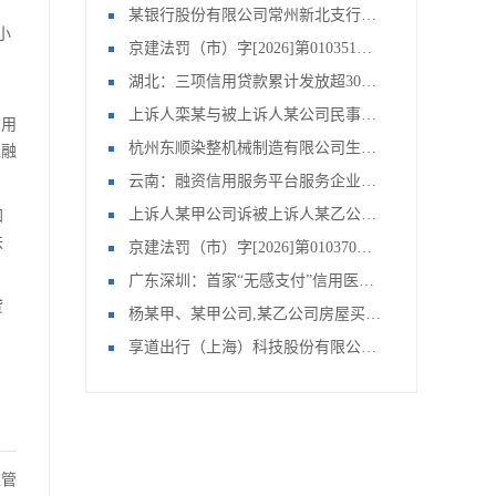
某银行股份有限公司常州新北支行、常州某公司,文某,文某等金融借款合同纠纷一案
小
京建法罚（市）字[2026]第010351号：北京首钢建设集团有限公司
湖北：三项信用贷款累计发放超3000亿
，
上诉人栾某与被上诉人某公司民事主体间房屋拆迁补偿合同纠纷上诉案申请再审审查一案
信用
杭州东顺染整机械制造有限公司生产经营单位未对安全设备定期检测案
准融
云南：融资信用服务平台服务企业49.29万家
上诉人某甲公司诉被上诉人某乙公司联营合同纠纷申请再审审查一案
加
扶
京建法罚（市）字[2026]第010370号：北京刚强鸿皓建筑工程有限公司
广东深圳：首家“无感支付”信用医院上线
贷
杨某甲、某甲公司,某乙公司房屋买卖合同纠纷申请再审审查一案
享道出行（上海）科技股份有限公司提供服务的车辆未取得车辆营运证案
监管