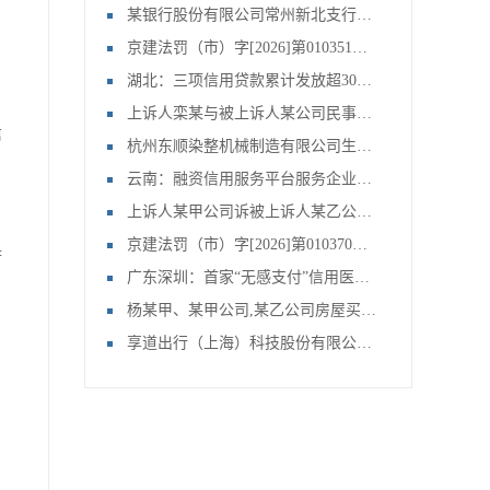
某银行股份有限公司常州新北支行、常州某公司,文某,文某等金融借款合同纠纷一案
京建法罚（市）字[2026]第010351号：北京首钢建设集团有限公司
湖北：三项信用贷款累计发放超3000亿
上诉人栾某与被上诉人某公司民事主体间房屋拆迁补偿合同纠纷上诉案申请再审审查一案
信
杭州东顺染整机械制造有限公司生产经营单位未对安全设备定期检测案
云南：融资信用服务平台服务企业49.29万家
上诉人某甲公司诉被上诉人某乙公司联营合同纠纷申请再审审查一案
京建法罚（市）字[2026]第010370号：北京刚强鸿皓建筑工程有限公司
府
广东深圳：首家“无感支付”信用医院上线
、
杨某甲、某甲公司,某乙公司房屋买卖合同纠纷申请再审审查一案
享道出行（上海）科技股份有限公司提供服务的车辆未取得车辆营运证案