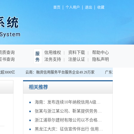
首页
个人用户
退出
收藏
资质查询
信用维权
资料下载
帮助中心
服
证书查询
法务支持
注册认证
隐私声明
务
000亿
云南：融资信用服务平台服务企业49.29万家
广东深圳：首家“无
相关推荐
海南：发布连续10年纳税信用A级企业名单，将享绿色通道等激励措施
张某与浙江某公司、靳某提供劳务者致害责任纠纷申请再审审查一案
浙江浦菲尔建材有限公司以不合格产品冒充合格产品案
黑龙江大庆：征信宣传伴出行 信用大庆谱新篇