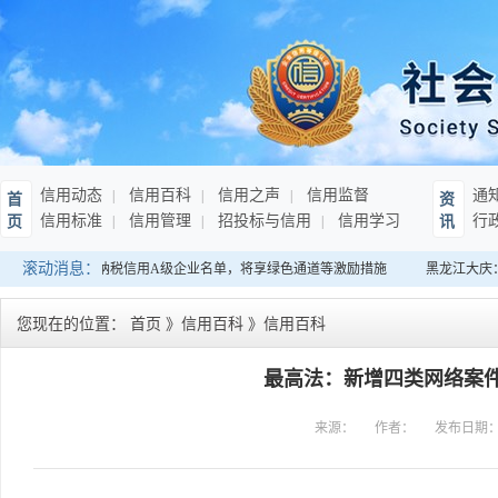
信用动态
信用百科
信用之声
信用监督
通
首
资
信用标准
信用管理
招投标与信用
信用学习
行
页
讯
滚动消息：
：发布连续10年纳税信用A级企业名单，将享绿色通道等激励措施
黑龙江大庆：
您现在的位置：
首页
》
信用百科
》
信用百科
最高法：新增四类网络案
来源：
作者：
发布日期