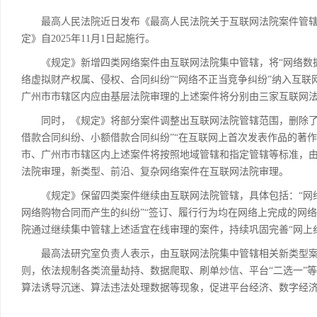
最高人民法院近日发布《最高人民法院关于互联网法院案件管辖
定》自2025年11月1日起施行。
《规定》新增四类网络案件由互联网法院集中管辖，将“网络数据权
络虚拟财产权属、侵权、合同纠纷”“网络不正当竞争纠纷”纳入互
广州市市辖区内应由基层法院审理的上述案件将分别由三家互联网
同时，《规定》将部分案件调整出互联网法院管辖范围，删除了由
借款合同纠纷、小额借款合同纠纷”“在互联网上首次发表作品的著
市、广州市市辖区内上述案件将按照地域管辖和指定管辖等标准，
法院审理，新类型、前沿、复杂网络案件在互联网法院审理。
《规定》保留四类案件继续由互联网法院管辖，具体包括：“网络
网络购物合同而产生的纠纷”“签订、履行行为均在网络上完成的网络
院通过继续集中管辖上述适宜在线审理的案件，持续巩固完善“网上
最高法研究室负责人表示，由互联网法院集中管辖相关新类型案
则，依法规制各类流量劫持、数据爬取、刷单炒信、平台“二选一”
算法诱导沉迷、算法违法处理数据等现象，促进平台经济、数字经