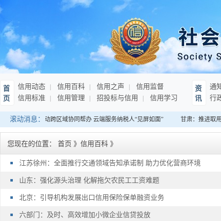
信用动态
信用百科
信用之声
信用监督
通
首
资
信用标准
信用管理
招投标与信用
信用学习
行
页
讯
滚动消息：
江：推进征纳互动跨区域协同帮办 云端服务纳税人“见屏如面”
甘肃：推进取用
您现在的位置：
首页
》
信用百科
》
江苏徐州：全面推行交通领域告知承诺制 助力优化营商环境
山东：强化源头治理 化解拖欠农民工工资难题
北京：引导机构发展出口信用保险保单融资业务
六部门：及时、高效增加小微企业信贷投放