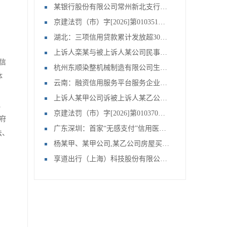
某银行股份有限公司常州新北支行、常州某公司,文某,文某等金融借款合同纠纷一案
京建法罚（市）字[2026]第010351号：北京首钢建设集团有限公司
湖北：三项信用贷款累计发放超3000亿
上诉人栾某与被上诉人某公司民事主体间房屋拆迁补偿合同纠纷上诉案申请再审审查一案
信
杭州东顺染整机械制造有限公司生产经营单位未对安全设备定期检测案
体
云南：融资信用服务平台服务企业49.29万家
上诉人某甲公司诉被上诉人某乙公司联营合同纠纷申请再审审查一案
、
京建法罚（市）字[2026]第010370号：北京刚强鸿皓建筑工程有限公司
政府
广东深圳：首家“无感支付”信用医院上线
法、
杨某甲、某甲公司,某乙公司房屋买卖合同纠纷申请再审审查一案
享道出行（上海）科技股份有限公司提供服务的车辆未取得车辆营运证案