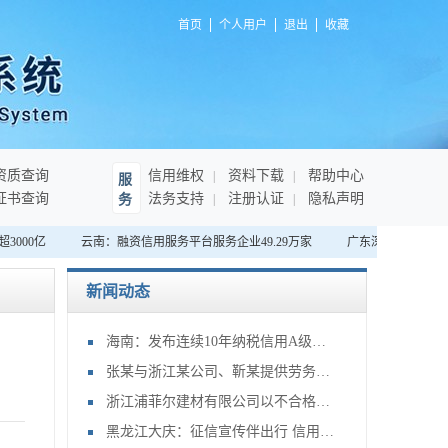
首页
个人用户
退出
收藏
资质查询
信用维权
资料下载
帮助中心
服
证书查询
法务支持
注册认证
隐私声明
务
000亿
云南：融资信用服务平台服务企业49.29万家
广东深圳：首家“无
新闻动态
海南：发布连续10年纳税信用A级企业名单，将享绿色通道等激励措施
张某与浙江某公司、靳某提供劳务者致害责任纠纷申请再审审查一案
浙江浦菲尔建材有限公司以不合格产品冒充合格产品案
黑龙江大庆：征信宣传伴出行 信用大庆谱新篇