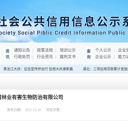
通知公告
政策法规
培训公示
个人公示
企业
资
查
行政处罚
行业资讯
裁判文书
企业公示
能力
讯
询
黑龙江大庆：征信宣传伴出行 信用大庆谱新篇
湖北：三项信用贷款累计发放超3
清林业有害生物防治有限公司
：
发布日期：
2021-12-16
浏览次数：