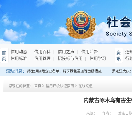
信用动态
信用百科
信用之声
信用监督
通
首
资
信用标准
信用管理
招投标与信用
信用学习
行
页
讯
滚动消息：
：发布连续10年纳税信用A级企业名单，将享绿色通道等激励措施
黑龙江大庆：
您现在的位置：
首页
》
信用评级认证指南
》
在线充值
内蒙古啄木鸟有害生
来源：
作者：
发布日