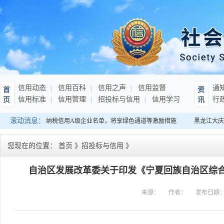
信用动态
信用百科
信用之声
信用监督
通
首
资
信用标准
信用管理
招投标与信用
信用学习
行
页
讯
滚动消息：
：发布连续10年纳税信用A级企业名单，将享绿色通道等激励措施
黑龙江大庆
您现在的位置：
首页
》
招投标与信用
》
自治区发展改革委关于印发《宁夏回族自治区综
来源：
作者：
发布日期